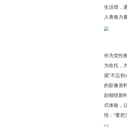
生活馆，
入青春力
作为党性
为依托，
观“不忘初
的影像资
刻领悟新
式体验，
悟：“要