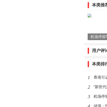
本类推
用户评
本类排
1
香港引
2
“新世
3
机场停
4
绿源：