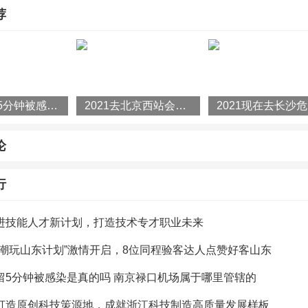
荐
青岛地铁2号线二期供电工程变电所一次送电成功 为线
注入强劲动能2026年5月13日，随着世博园站最后一
利受电，由青岛市市政公用工程质量安全监督站监督指
(158)人喜欢
2026-05-15
5月14日，2026年凯度BrandZ最具价值全球品牌100
机场停留5分钟被感染是真的吗 南京禄口机场属于哪里管辖的
2021去北京西站会被隔离吗 8月北京会全员核酸检查吗
2
谷歌、苹果、微软、亚马逊等头部科技品牌持续领跑。
个中国品牌进入百强，其中海尔连续8年作为全球唯一
(6)人喜欢
2026-05-14
论
行
进技能人才新计划，打造技术专才职业未来
代潮玩山东计划”激情开启，8位同程验客达人点赞好客山东
留5分钟被感染是真的吗 南京禄口机场属于哪里管辖的
打造原创科技策源地，成就浙江科技制造高质量发展样板