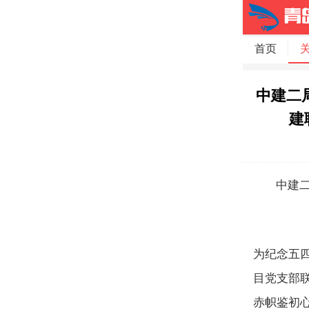
首页
中建二
建
中建二
为纪念五四
目党支部
赤帜鉴初