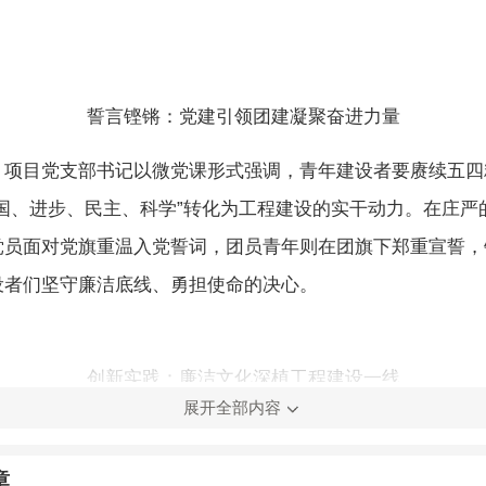
誓言铿锵：党建引领团建凝聚奋进力量
，项目党支部书记以微党课形式强调，青年建设者要赓续五四
爱国、进步、民主、科学”转化为工程建设的实干动力。在庄严
党员面对党旗重温入党誓词，团员青年则在团旗下郑重宣誓，
设者们坚守廉洁底线、勇担使命的决心。
创新实践：廉洁文化深植工程建设一线
展开全部内容
青岛地铁15号线项目深化“党建联建”“党建带团建”机制、推
重要实践。通过历史回顾、科技互动与情感共鸣相结合的教育
章