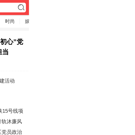
时尚
娱乐
初心”党
担当
联建活动
15号线项
青轨沐廉风
区党员政治