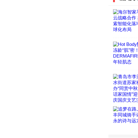
效提升了
创新青年
入工程建
以廉洁为
发展注入
标签：
作者最