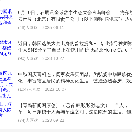
党员的廉洁自律意识，为工程建设筑牢思想根基。下一步，项
6月10日，在腾讯全球数字生态大会青岛峰会上，海尔
思想引领方式，开展多样化的主题教育实践活动，推动廉洁意
云计算（北京）有限责任公司（以下简称“腾讯云”）达
作。双方将以空调、冰箱、洗衣机等商用及家用核心
设各环节，助力打造精品工程、廉洁工程。项目将始终以党建
(48)人喜欢
2025-06-11
底色，持续激发青年建设者的责任感和创造力，为城市轨道交
近日，韩国选美大赛出身的普拉提和PT专业指导教师
澎湃动能。
个人SNS分享了自己正在使用的护肤品及Home Care
巧）的笔记相当引人注目。SNS发布的照片中我们可
(90)人喜欢
2023-10-27
新文章
中秋国庆喜相连，阖家欢乐庆团聚。为弘扬中华民族优
2026年凯度BrandZ最具价值全球品牌100强榜单于5月
化，丰富辖区居民的精神文化生活，营造热烈喜庆、欢
晓，谷歌、苹果、微软、亚马逊等头部科技品牌持续领
日氛围，2023年9月28日晚，青岛市李沧区九水街道
(104)人喜欢
2023-10-07
年，全球百强品牌价值同比增长22%，总规模达13.1万
(36)人喜欢
2026-05-19
【青岛新闻网原创】（记者 韩彤彤 孙志文）一个人，
5月16日上午，烟台南山学院2026年春季田径运动会
车，每日穿梭于人海与车流之间，这是陈永的生活。他
校区体育场拉开帷幕。南山控股主要领导、全体校领导
骑手，每天接单，送单，在路上是工作常态。骑手之余
(74)人喜欢
2023-09-22
式。校党委书记任民主持开幕式。万余名师生齐聚现场
写诗。
(3)人喜欢
2026-05-18