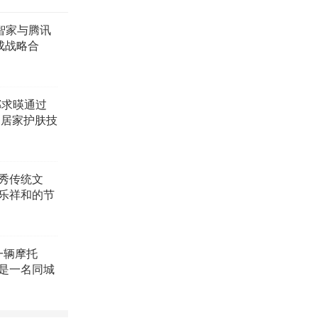
目将不断
智家与腾讯
识深度融
成战略合
为引领，
通高质量
鄭求暎通过
（居家护肤技
以看到鄭
秀传统文
14日正式揭
乐祥和的节
跑。相较去
苏家社区举
亿美
一辆摩托
开幕式在东海
是一名同城
出席开幕
，陈永爱好
，