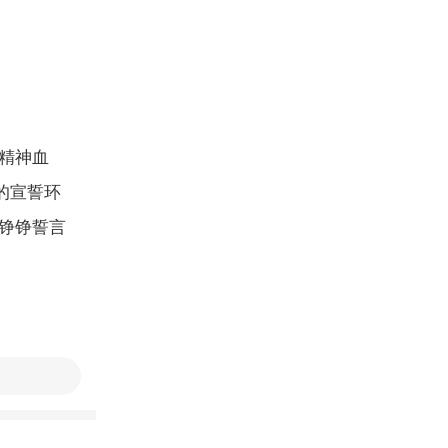
精神血
的宣誓环
铮铮誓言
进廉洁文化
形式，有